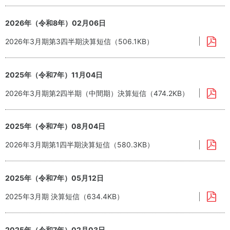
ト
方
ネ
地球
ジ
温暖
コー
電
2026年（令和8年）02月06日
メ
化対
ポレ
子
ン
策
2026年3月期第3四半期決算短信（506.1KB）
ー
公
ト
ト・
告
資
ガバ
生
源
IR
ナン
2025年（令和7年）11月04日
物
循
ポ
ス
多
環
リ
2026年3月期第2四半期（中間期）決算短信（474.2KB）
様
型
個
シ
性
社
人
ー
の
会
投
IR
保
の
2025年（令和7年）08月04日
資
お
全
実
家
問
2026年3月期第1四半期決算短信（580.3KB）
現
の
い
皆
環
合
様
境
わ
2025年（令和7年）05月12日
へ
方
せ
針
IR
2025年3月期 決算短信（634.4KB）
IR
カ
ニ
レ
ュ
ン
2025年（令和7年）02月03日