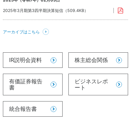
ー
ダ
ス
ス
安
ー
2025年3月期第3四半期決算短信（509.4KB）
テ
心・
ー
安全
ク
な商
ホ
品の
アーカイブはこちら
ル
供給
ダ
株
ー
主・
エ
投資
IR説明会資料
株主総会関係
ン
家
ゲ
ー
地
ジ
域
有価証券報告
ビジネスレポ
メ
人
書
ート
ン
権
ト
方
従
針
統合報告書
業
健
員
康
お取
で
引先
心