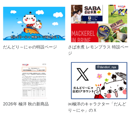
ナン
ジ
ス
メ
ン
コ
ト
ン
プ
ラ
イ
だんどり～にゃの特設ページ
さば水煮 レモンプラス 特設ペー
ア
ジ
ン
ス
サ
ス
テ
ナ
2026年 極洋 秋の新商品
㈱極洋のキャラクター「だんど
ビ
り～にゃ」のＸ
リ
テ
ィ
資