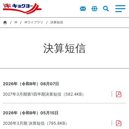
市販用食品
トップメッ
商品を探す
商品を探す
ト
新卒採用
IR
サステナビリティ
キョクヨーに
市販用食品
業務用食品
採用
IR
セージ
ッ
ラ
レシピ
レシピ
キャリア採
業務用食品
プ
イ
IR
IRライブラリ
決算短信
ついて
キョクヨー
用
市販用商品
業務用商品
メ
ブ
検索
のバリュー
カタログ
カタログ
ッ
障がい者採
ラ
サス
IR
キョクヨー
セ
用
リ
シーマルシ
テナ
決算短信
のデータ
ー
ェ
ビリ
採用活動に
株
ジ
オンラインストア
CM・動画
ティ
おける個人
式
中
（基
情報の取り
情
期
本方
扱いについ
報
サステナビリティ
経
針・
て
株
営
推進
主
計
体
2026年（令和8年）08月07日
還
採用
画
制）
元
2027年3月期第1四半期決算短信（582.4KB）
財
に
ニュース
務
関
ハ
す
2026年（令和8年）05月15日
イ
る
環
気候
ラ
考
境
変
2026年3月期 決算短信（795.8KB）
イ
え
マ
動・