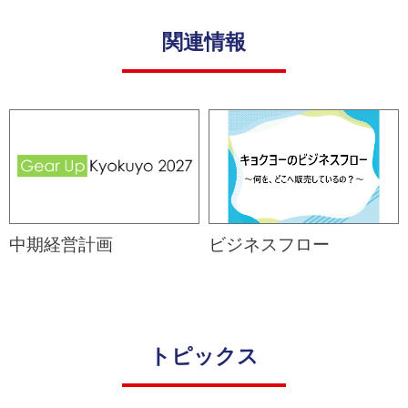
（サ
豊
プラ
か
関連情報
イヤ
な
ーと
生
のか
活
かわ
と
り）
食
文
社
化
会
へ
貢
の
献
貢
活
献
中期経営計画
ビジネスフロー
動
コー
リ
ポレ
ス
トピックス
ー
ク
ト・
マ
ガバ
ネ