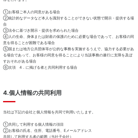
（サ
豊
プラ
か
①お客様ご本人の同意がある場合
イヤ
な
②統計的なデータなど本人を識別することができない状態で開示・提供する場
ーと
生
合
のか
活
③法令に基づき開示・提供を求められた場合
かわ
と
④人の生命、身体または財産の保護のために必要な場合であって、お客様の同
り）
食
意を得ることが困難である場合
文
⑤国または地方公共団体等が公的な事務を実施するうえで、協力する必要があ
社
化
る場合であって、お客様の同意を得ることにより当該事務の遂行に支障を及ぼ
会
へ
すおそれがある場合
貢
の
⑥次項 4．に掲げる者と共同利用する場合
献
貢
活
献
動
4.個人情報の共同利用
コー
リ
当社は下記の会社と個人情報を共同で利用いたします。
ポレ
ス
ー
ク
①共同して利用する個人情報の項目
ト・
マ
②お客様の氏名、住所、電話番号、Eメールアドレス
ガバ
ネ
共同して利用する者の範囲（当社子会社）