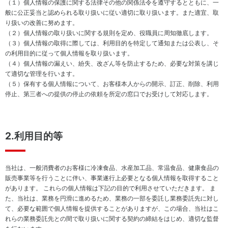
（１）個人情報の保護に関する法律その他の関係法令を遵守するとともに、一
ト
方
ネ
地球
般に公正妥当と認められる取り扱いに従い適切に取り扱います。また適宜、取
ジ
温暖
コー
電
り扱いの改善に努めます。
メ
化対
ポレ
子
（２）個人情報の取り扱いに関する規則を定め、役職員に周知徹底します。
ン
策
ー
公
（３）個人情報の取得に際しては、利用目的を特定して通知または公表し、そ
ト
ト・
告
の利用目的に従って個人情報を取り扱います。
資
ガバ
（４）個人情報の漏えい、紛失、改ざん等を防止するため、必要な対策を講じ
生
源
IR
ナン
て適切な管理を行います。
物
循
ポ
ス
（５）保有する個人情報について、お客様本人からの開示、訂正、削除、利用
多
環
リ
停止、第三者への提供の停止の依頼を所定の窓口でお受けして対応します。
様
型
個
シ
性
社
人
ー
の
会
投
IR
保
の
資
お
2.利用目的等
全
実
家
問
現
の
い
皆
環
合
当社は、一般消費者のお客様に冷凍食品、水産加工品、常温食品、健康食品の
様
境
わ
販売事業等を行うことに伴い、事業遂行上必要となる個人情報を取得すること
へ
方
せ
があります。 これらの個人情報は下記の目的で利用させていただきます。 ま
針
IR
た、当社は、業務を円滑に進めるため、業務の一部を委託し業務委託先に対し
IR
カ
て、必要な範囲で個人情報を提供することがありますが、この場合、当社はこ
ニ
レ
れらの業務委託先との間で取り扱いに関する契約の締結をはじめ、適切な監督
ュ
ン