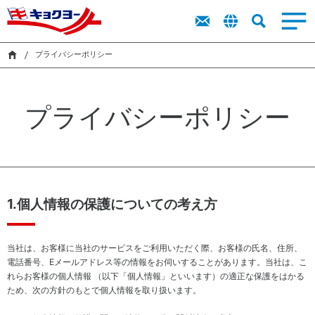
トップメッ
商品を探す
商品を探す
ト
新卒採用
IR
オンラインストア
サステナビリティ
キョクヨーに
市販用食品
業務用食品
採用
IR
セージ
ッ
ラ
レシピ
レシピ
キャリア採
プ
イ
プライバシーポリシー
ついて
キョクヨー
用
市販用商品
業務用商品
メ
ブ
検索
サステナビリティ
のバリュー
カタログ
カタログ
ッ
障がい者採
ラ
サス
キョクヨー
セ
用
リ
シーマルシ
テナ
プライバシーポリシー
のデータ
ー
採用
ェ
ビリ
採用活動に
株
ジ
CM・動画
ティ
おける個人
式
中
（基
情報の取り
情
ニュース
期
本方
扱いについ
報
経
針・
て
株
営
推進
主
1.個人情報の保護についての考え方
計
体
還
画
制）
元
財
に
当社は、お客様に当社のサービスをご利用いただく際、お客様の氏名、住所、
務
関
電話番号、Eメールアドレス等の情報をお伺いすることがあります。当社は、こ
ハ
す
れらお客様の個人情報 （以下「個人情報」といいます）の適正な保護をはかる
イ
る
環
気候
ため、次の方針のもとで個人情報を取り扱います。
ラ
考
境
変
イ
え
マ
動・