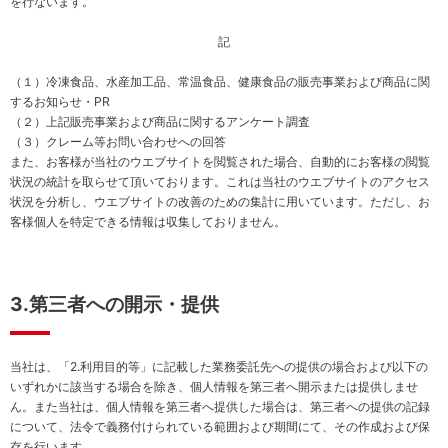
を行ないます。
ー
ダ
ス
ス
安
ー
記
テ
心・
ー
安全
（１）冷凍食品、水産加工品、常温食品、健康食品の販売事業および商品に関
ク
な商
するお知らせ・PR
ホ
品の
（２）上記販売事業および商品に関するアンケート調査
ル
供給
（３）クレーム等お問い合わせへの回答
ダ
株
また、お客様が当社のウエブサイトを閲覧された場合、自動的にお客様の閲覧
ー
主・
状況の統計を取らせて頂いております。これは当社のウエブサイトのアクセス
エ
投資
状況を分析し、ウエブサイトの改善のための集計に用いています。ただし、お
ン
家
客様個人を特定できる情報は収集しておりません。
ゲ
ー
地
ジ
域
メ
人
3.第三者への開示・提供
ン
権
ト
方
従
針
当社は、「2.利用目的等」に記載した業務委託先への提供の場合および以下の
業
健
いずれかに該当する場合を除き、個人情報を第三者へ開示または提供しませ
員
康
ん。また当社は、個人情報を第三者へ提供した場合は、第三者への提供の記録
お取
で
について、法令で義務付けられている範囲および期間にて、その作成および保
引先
心
存を行います。