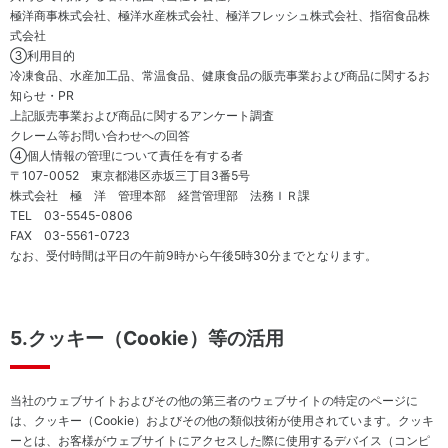
ナン
ジ
極洋商事株式会社、極洋水産株式会社、極洋フレッシュ株式会社、指宿食品株
ス
メ
式会社
ン
③利用目的
コ
ト
冷凍食品、水産加工品、常温食品、健康食品の販売事業および商品に関するお
ン
知らせ・PR
プ
上記販売事業および商品に関するアンケート調査
ラ
クレーム等お問い合わせへの回答
イ
④個人情報の管理について責任を有する者
ア
〒107-0052 東京都港区赤坂三丁目3番5号
ン
株式会社 極 洋 管理本部 経営管理部 法務ＩＲ課
ス
TEL 03-5545-0806
FAX 03-5561-0723
なお、受付時間は平日の午前9時から午後5時30分までとなります。
サ
ス
テ
5.クッキー（Cookie）等の活用
ナ
ビ
リ
テ
当社のウェブサイトおよびその他の第三者のウェブサイトの特定のページに
ィ
は、クッキー（Cookie）およびその他の類似技術が使用されています。クッキ
資
ーとは、お客様がウェブサイトにアクセスした際に使用するデバイス（コンピ