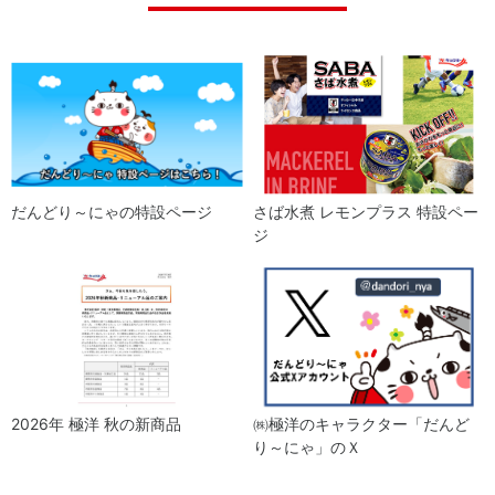
だんどり～にゃの特設ページ
さば水煮 レモンプラス 特設ペー
ジ
2026年 極洋 秋の新商品
㈱極洋のキャラクター「だんど
り～にゃ」のＸ