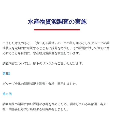
ト
方
ネ
地球
ジ
温暖
コー
電
メ
化対
ポレ
子
ン
策
水産物資源調査の実施
ー
公
ト
ト・
告
資
ガバ
生
源
IR
ナン
物
循
ポ
ス
多
環
こうした考えのもと、「責任ある調達」の一つの取り組みとしてグループの調
リ
様
型
達状況を定期的に確認するとともに課題を把握し、その課題に対して適切に対
個
シ
性
社
応することを目的に、水産物資源調査を実施しています。
人
ー
の
会
投
IR
保
の
調査内容については、以下のリンクからご覧いただけます。
資
お
全
実
家
問
現
第1回
の
い
皆
環
合
グループ全体の調達状況を調査・分析・開示しました。
様
境
わ
へ
方
せ
第２回
針
IR
IR
カ
調査結果の開示に伴い課題の改善を進めるため、調達している各部署・各支
ニ
レ
社・関係会社毎の分析結果を社内共有しました。
ュ
ン