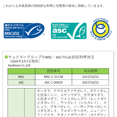
（サ
豊
これからも水産資源の持続的な利用と生態系の保全に貢献していきます。
プラ
か
イヤ
な
ーと
生
のか
活
かわ
と
り）
食
文
社
化
会
へ
貢
の
献
貢
活
献
動
コー
リ
ポレ
ス
ー
ク
ト・
マ
ガバ
ネ