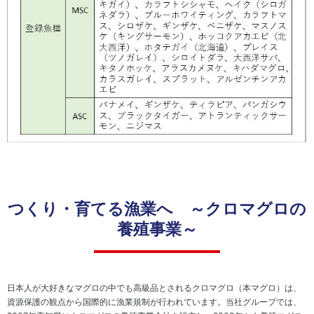
ナン
ジ
ス
メ
ン
コ
ト
ン
プ
ラ
イ
ア
ン
ス
サ
つくり・育てる漁業へ ～クロマグロの
ス
テ
養殖事業～
ナ
ビ
リ
テ
日本人が大好きなマグロの中でも高級品とされるクロマグロ（本マグロ）は、
ィ
資源保護の観点から国際的に漁業規制が行われています。当社グループでは、
資