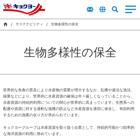
トップメッ
商品を探す
商品を探す
ト
新卒採用
IR
IR
サステナビリティ
キョクヨーに
市販用食品
業務用食品
採用
IR
セージ
ッ
ラ
レシピ
レシピ
キャリア採
プ
イ
サステナビリティ
生物多様性の保全
ついて
キョクヨー
用
市販用商品
業務用商品
メ
ブ
検索
のバリュー
オンラインストア
カタログ
カタログ
ッ
障がい者採
ラ
サス
キョクヨー
セ
用
リ
シーマルシ
テナ
生物多様性の保全
のデータ
ー
サステナビリティ
ェ
ビリ
採用活動に
株
ジ
CM・動画
ティ
おける個人
式
中
（基
情報の取り
情
採用
期
本方
扱いについ
報
経
針・
て
株
営
推進
ニュース
主
世界的な魚食の普及により水産物の需要が増大するなか、乱獲や違法な漁法、
計
体
還
操業などにより、世界的に水産資源の確保は年々厳しくなっていることから、
画
制）
元
水産資源の持続的利用についての関心が世界的に高まっています。生態系への
財
に
配慮や資源に対する過剰な漁獲の防止など水産資源を適切に保全し、有効利用
務
関
するための漁業の在り方が求められています。
ハ
す
イ
る
環
気候
キョクヨーグループは水産資源を取り扱う企業として、持続的可能かつ効率的
ラ
考
境
変
な海洋資源の利用に努めています。
イ
え
マ
動・