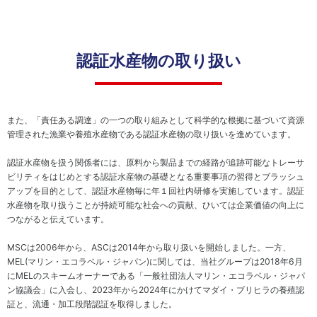
ー
ダ
ス
ス
安
ー
テ
心・
ー
安全
認証水産物の取り扱い
ク
な商
ホ
品の
ル
供給
ダ
株
ー
また、「責任ある調達」の一つの取り組みとして科学的な根拠に基づいて資源
主・
エ
管理された漁業や養殖水産物である認証水産物の取り扱いを進めています。
投資
ン
家
ゲ
認証水産物を扱う関係者には、原料から製品までの経路が追跡可能なトレーサ
ー
地
ビリティをはじめとする認証水産物の基礎となる重要事項の習得とブラッシュ
ジ
域
アップを目的として、認証水産物毎に年１回社内研修を実施しています。認証
メ
水産物を取り扱うことが持続可能な社会への貢献、ひいては企業価値の向上に
人
ン
つながると伝えています。
権
ト
方
MSCは
2006
年から、
ASC
は
2014
年から取り扱いを開始しました。一方、
従
針
MEL(
マリン・エコラベル・ジャパン
)
に関しては、当社グループは
2018
年
6
月
業
健
に
MEL
のスキームオーナーである「一般社団法人マリン・エコラベル・ジャパ
員
康
ン協議会」に入会し、
2023
年から
2024
年にかけてマダイ・ブリヒラの養殖認
お取
で
証と、流通・加工段階認証を取得しました。
引先
心