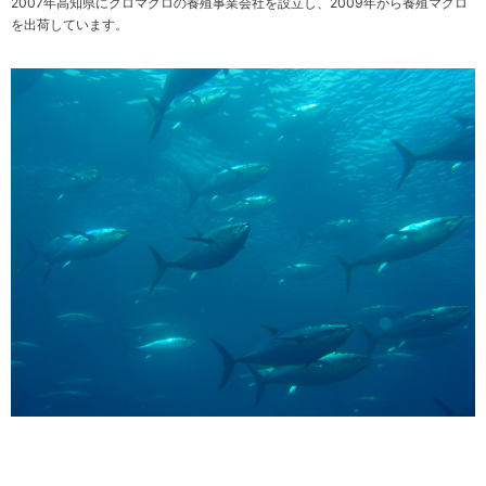
2007
年高知県にクロマグロの養殖事業会社を設立し、
2009
年から養殖マグロ
料
を出荷しています。
室