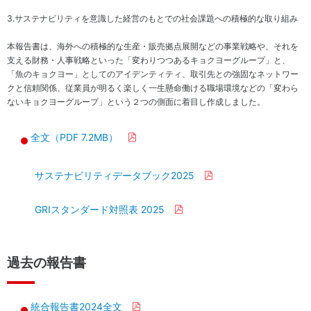
ナン
ジ
3.
サステナビリティを意識した経営のもとでの社会課題への積極的な取り組み
ス
メ
ン
コ
本報告書は、海外への積極的な生産・販売拠点展開などの事業戦略や、それを
ト
ン
支える財務・人事戦略といった「変わりつつあるキョクヨーグループ」と、
プ
「魚のキョクヨー」としてのアイデンティティ、取引先との強固なネットワー
ラ
クと信頼関係、従業員が明るく楽しく一生懸命働ける職場環境などの「変わら
イ
ないキョクヨーグループ」という２つの側面に着目し作成しました。
ア
ン
全文（PDF 7.2MB）
ス
サステナビリティデータブック2025
サ
ス
GRIスタンダード対照表 2025
テ
ナ
ビ
過去の報告書
リ
テ
ィ
資
統合報告書2024全文