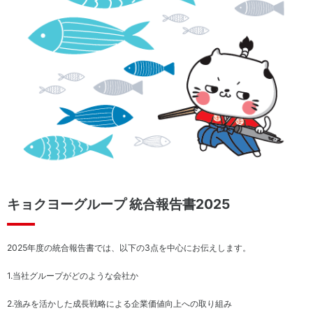
（サ
豊
プラ
か
イヤ
な
ーと
生
のか
活
かわ
と
り）
食
文
社
化
会
へ
貢
の
献
貢
活
献
動
キョクヨーグループ 統合報告書2025
2025
年度の統合報告書では、以下の
3
点を中心にお伝えします。
コー
リ
ポレ
ス
1.
当社グループがどのような会社か
ー
ク
ト・
マ
2.
強みを活かした成長戦略による企業価値向上への取り組み
ガバ
ネ