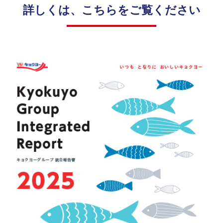
ー
ダ
詳しくは、こちらをご覧ください
ス
ス
安
ー
テ
心・
ー
安全
ク
な商
ホ
品の
ル
供給
ダ
株
ー
主・
エ
投資
ン
家
ゲ
ー
地
ジ
域
メ
人
ン
権
ト
方
従
針
業
健
員
康
お取
で
引先
心