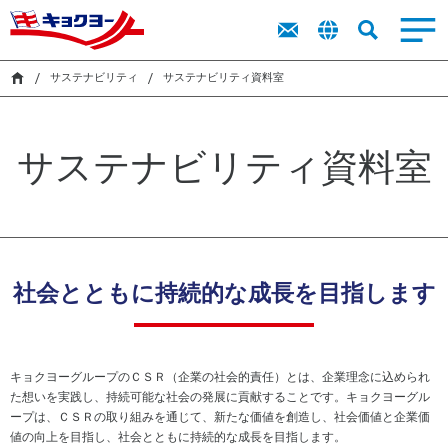
トップメッ
商品を探す
商品を探す
ト
新卒採用
IR
IR
サステナビリティ
キョクヨーに
市販用食品
業務用食品
採用
IR
セージ
ッ
ラ
レシピ
レシピ
キャリア採
プ
イ
サステナビリティ
サステナビリティ資料室
ついて
キョクヨー
用
市販用商品
業務用商品
メ
ブ
オンラインストア
検索
のバリュー
カタログ
カタログ
ッ
障がい者採
ラ
サス
キョクヨー
セ
用
リ
シーマルシ
テナ
サステナビリティ資料室
サステナビリティ
のデータ
ー
ェ
ビリ
採用活動に
株
ジ
CM・動画
ティ
おける個人
式
中
（基
情報の取り
情
採用
期
本方
扱いについ
報
経
針・
て
株
営
推進
ニュース
主
社会とともに持続的な成長を目指します
計
体
還
画
制）
元
財
に
務
関
キョクヨーグループのＣＳＲ（企業の社会的責任）とは、企業理念に込められ
ハ
す
た想いを実践し、持続可能な社会の発展に貢献することです。キョクヨーグル
イ
る
環
気候
ープは、ＣＳＲの取り組みを通じて、新たな価値を創造し、社会価値と企業価
ラ
考
境
変
値の向上を目指し、社会とともに持続的な成長を目指します。
イ
え
マ
動・