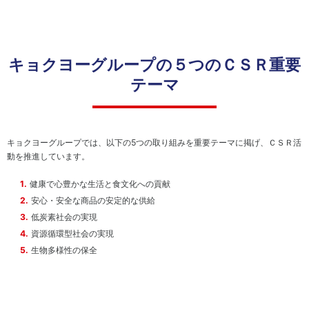
ト
方
ネ
地球
ジ
温暖
コー
電
メ
化対
ポレ
子
ン
策
ー
公
キョクヨーグループの５つのＣＳＲ重要
ト
ト・
告
資
テーマ
ガバ
生
源
IR
ナン
物
循
ポ
ス
多
環
リ
様
型
個
シ
性
社
キョクヨーグループでは、以下の5つの取り組みを重要テーマに掲げ、ＣＳＲ活
人
ー
の
会
動を推進しています。
投
IR
保
の
資
お
全
実
健康で心豊かな生活と食文化への貢献
家
問
現
の
安心・安全な商品の安定的な供給
い
皆
低炭素社会の実現
環
合
様
境
資源循環型社会の実現
わ
へ
方
せ
生物多様性の保全
針
IR
IR
カ
ニ
レ
ュ
ン