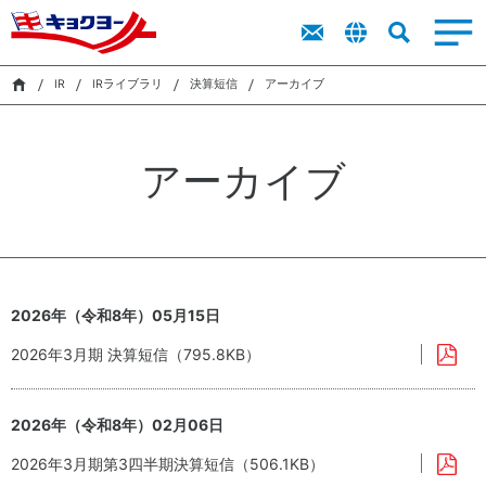
トップメッ
商品を探す
商品を探す
ト
新卒採用
IR
サステナビリティ
キョクヨーに
市販用食品
業務用食品
採用
IR
セージ
ッ
ラ
レシピ
レシピ
キャリア採
プ
イ
IR
IRライブラリ
決算短信
アーカイブ
ついて
キョクヨー
用
市販用商品
業務用商品
メ
ブ
検索
のバリュー
カタログ
カタログ
ッ
障がい者採
ラ
サス
キョクヨー
セ
用
リ
シーマルシ
テナ
アーカイブ
のデータ
ー
ェ
ビリ
採用活動に
株
ジ
CM・動画
ティ
おける個人
式
中
（基
情報の取り
情
期
本方
扱いについ
報
経
針・
て
株
営
推進
主
計
体
2026年（令和8年）05月15日
還
画
制）
元
2026年3月期 決算短信（795.8KB）
財
に
務
関
ハ
す
2026年（令和8年）02月06日
イ
る
環
気候
ラ
考
境
変
2026年3月期第3四半期決算短信（506.1KB）
イ
え
マ
動・