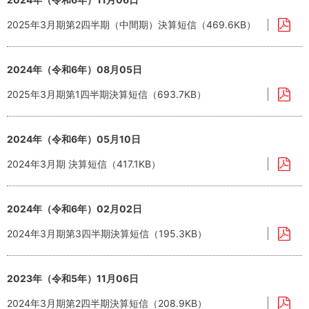
ー
ダ
ス
ス
安
ー
2025年3月期第2四半期（中間期）決算短信（469.6KB）
テ
心・
ー
安全
ク
な商
2024年（令和6年）08月05日
ホ
品の
ル
供給
2025年3月期第1四半期決算短信（693.7KB）
ダ
株
ー
主・
エ
投資
2024年（令和6年）05月10日
ン
家
ゲ
2024年3月期 決算短信（417.1KB）
ー
地
ジ
域
メ
人
2024年（令和6年）02月02日
ン
権
ト
方
2024年3月期第3四半期決算短信（195.3KB）
従
針
業
健
員
康
2023年（令和5年）11月06日
お取
で
2024年3月期第2四半期決算短信（208.9KB）
引先
心