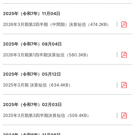
ト
方
ネ
地球
ジ
温暖
コー
電
2025年（令和7年）11月04日
メ
化対
ポレ
子
ン
策
2026年3月期第2四半期（中間期）決算短信（474.2KB）
ー
公
ト
ト・
告
資
ガバ
生
源
IR
ナン
2025年（令和7年）08月04日
物
循
ポ
ス
多
環
リ
2026年3月期第1四半期決算短信（580.3KB）
様
型
個
シ
性
社
人
ー
の
会
投
IR
保
の
2025年（令和7年）05月12日
資
お
全
実
家
問
2025年3月期 決算短信（634.4KB）
現
の
い
皆
環
合
様
境
わ
2025年（令和7年）02月03日
へ
方
せ
針
IR
2025年3月期第3四半期決算短信（509.4KB）
IR
カ
ニ
レ
ュ
ン
2024年（令和6年）11月06日