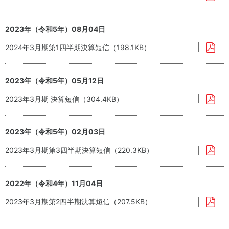
（サ
豊
プラ
か
イヤ
な
2023年（令和5年）08月04日
ーと
生
2024年3月期第1四半期決算短信（198.1KB）
のか
活
かわ
と
り）
食
文
2023年（令和5年）05月12日
社
化
会
2023年3月期 決算短信（304.4KB）
へ
貢
の
献
貢
活
献
2023年（令和5年）02月03日
動
2023年3月期第3四半期決算短信（220.3KB）
2022年（令和4年）11月04日
コー
リ
ポレ
ス
2023年3月期第2四半期決算短信（207.5KB）
ー
ク
ト・
マ
ガバ
ネ