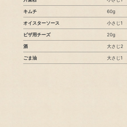
生物多様性の保全
キムチ
60g
社会（Social）
オイスターソース
小さじ1
ステークホルダーエンゲージメント
ピザ用チーズ
20g
従業員
酒
大さじ2
お取引先（サプライヤーとのかかわり）
ごま油
大さじ1
ガバナンス（Governance）
コーポレート・ガバナンス
ライブラリ
オンラインストア
サステナビリティ資料室