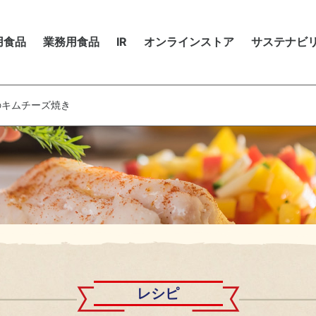
市販用食品
用食品
業務用食品
IR
オンラインストア
サステナビ
商品を探す
ップメッセージ
品を探す
品を探す
ップメッセージ
卒採用
株
レシピ
ョクヨーのバリュー
シピ
シピ
期経営計画
ステナビリティ（基本方針・推進体制）
ャリア採用
株
のキムチーズ焼き
ョクヨーのデータ
販用商品カタログ
務用商品カタログ
務ハイライト
がい者採用
電
市販用商品カタログ
M・動画
ーマルシェ
ーポレート・ガバナンス
用活動における個人情報の取り扱いについて
IR
シーマルシェ
境マネジメント
資
人投資家の皆様へ
IR
物多様性の保全
環
Rカレンダー
IR
候変動・地球温暖化対策
Rライブラリ
IRカレンダー
テークホルダーエンゲージメント
株
IRライブラリ
業員
地
レシピ
株式情報
取引先（サプライヤーとのかかわり）
人