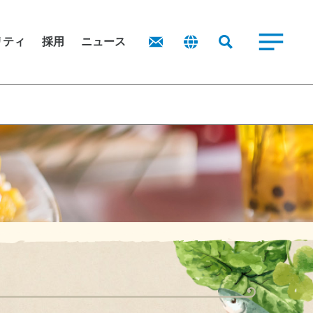
業務用食品
リティ
採用
ニュース
商品を探す
式情報
レシピ
主還元に関する考え方
子公告
業務用商品カタログ
ポリシー
源循環型社会の実現
お問い合わせ
境方針
ニュース
IRポリシー
主・投資家
IRお問い合わせ
域
IRニュース
権方針