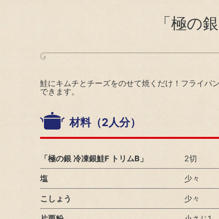
社
コーポレート・ガバナンス
「極の銀
安
個人投資家の皆様へ
コ
オンラインストア
コ
鮭にキムチとチーズをのせて焼くだけ！フライパ
できます。
サ
サステナビリティ
材料（2人分）
サステナビリティ（基本方針・推進体制）
「極の銀 冷凍銀鮭F トリムB」
2切
サステナビリティ（基本方針・推進体制）
塩
少々
環境（Environment）
こしょう
少々
環境マネジメント
片栗粉
小さじ1