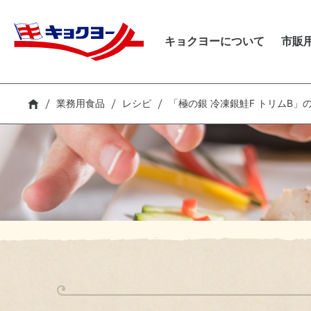
キョクヨーについて
キョクヨーについて
市販
トップメッセージ
ト
商
商
ト
新
サステナビリティ
キョクヨーに
市販用食品
業務用食品
採用
IR
キョクヨーのバリュー
キ
レ
レ
中
サ
キ
ついて
業務用食品
レシピ
「極の銀 冷凍銀鮭F トリムB」
キ
市
業
財
障
キョクヨーのデータ
C
シ
コ
採
CM・動画
検索
環
個
生
I
気
I
IR
トップメッセージ
ス
中期経営計画
従
財務ハイライト
お