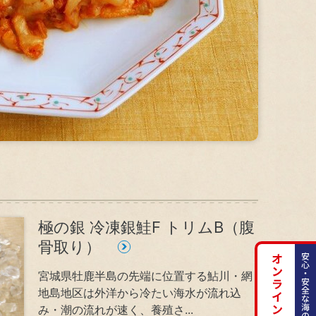
地域
人権方針
健康で心豊かな生活と食文化への貢献
リスクマネジメント
極の銀 冷凍銀鮭F トリムB（腹
骨取り）
宮城県牡鹿半島の先端に位置する鮎川・網
地島地区は外洋から冷たい海水が流れ込
み・潮の流れが速く、養殖さ...