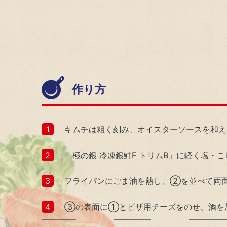
採用
新卒採用
キャリア採用
障がい者採用
作り方
採用活動における個人情報の取り扱いについ
て
キムチは粗く刻み、オイスターソースを和え
「極の銀 冷凍銀鮭F トリムB」に軽く塩・
フライパンにごま油を熱し、②を並べて両
③の表面に①とピザ用チーズをのせ、酒を