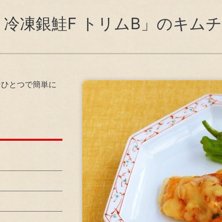
会貢献活動
健
株主還元に関する考え方
 冷凍銀鮭F トリムB」のキム
心・安全な商品の供給
電子公告
ーポレート・ガバナンス
リ
ンプライアンス
ンひとつで簡単に
ステナビリティ資料室
気候変動・地球温暖化対策