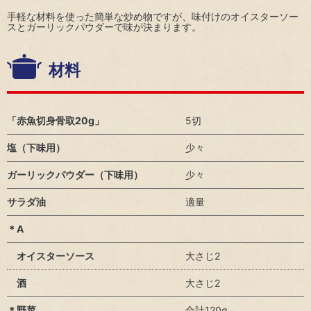
ト
方
ネ
地球
手軽な材料を使った簡単な炒め物ですが、味付けのオイスターソー
ジ
温暖
スとガーリックパウダーで味が決まります。
コー
電
メ
化対
ポレ
子
ン
策
ー
公
材料
ト
ト・
告
資
ガバ
生
源
IR
ナン
物
循
ポ
ス
多
環
リ
「赤魚切身骨取20g」
5切
様
型
個
シ
性
社
人
ー
塩（下味用）
少々
の
会
投
IR
保
の
資
ガーリックパウダー（下味用）
少々
お
全
実
家
問
現
サラダ油
適量
の
い
皆
環
合
＊A
様
境
わ
へ
方
せ
オイスターソース
大さじ2
針
IR
IR
カ
酒
大さじ2
ニ
レ
ュ
ン
＊野菜
合計120g