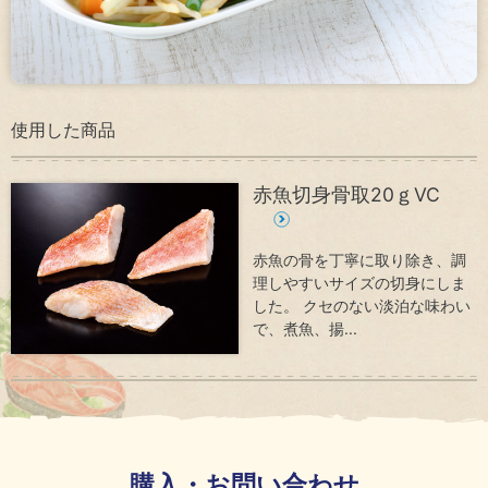
ナン
ジ
ス
メ
ン
コ
ト
ン
プ
使用した商品
ラ
イ
ア
赤魚切身骨取20ｇVC
ン
ス
赤魚の骨を丁寧に取り除き、調
理しやすいサイズの切身にしま
サ
した。 クセのない淡泊な味わい
ス
で、煮魚、揚...
テ
ナ
ビ
リ
テ
ィ
資
購入・お問い合わせ