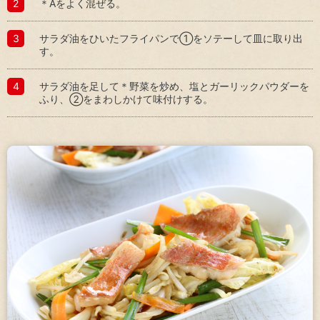
＊Aをよく混ぜる。
（サ
豊
プラ
か
サラダ油をひいたフライパンで①をソテーして皿に取り出
イヤ
な
す。
ーと
生
のか
活
かわ
と
サラダ油を足して＊野菜を炒め、塩とガーリックパウダーを
り）
食
ふり、②をまわしかけて味付けする。
文
社
化
会
へ
貢
の
献
貢
活
献
動
コー
リ
ポレ
ス
ー
ク
ト・
マ
ガバ
ネ