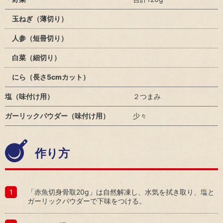
ー
ダ
ス
ス
安
ー
玉ねぎ（薄切り）
テ
心・
ー
安全
人参（短冊切り）
ク
な商
ホ
品の
白菜（細切り）
ル
供給
ダ
株
にら（長さ5cmカット）
ー
主・
エ
投資
塩（味付け用）
２つまみ
ン
家
ゲ
ガーリックパウダー（味付け用）
少々
ー
地
ジ
域
メ
人
作り方
ン
権
ト
方
従
針
業
健
「赤魚切身骨取20g」は自然解凍し、水気を拭き取り、塩と
員
康
ガーリックパウダーで下味をつける。
お取
で
引先
心