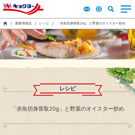
トップメッ
商品を探す
商品を探す
ト
新卒採用
IR
業務用食品
サステナビリティ
キョクヨーに
市販用食品
業務用食品
採用
IR
セージ
ッ
ラ
レシピ
レシピ
キャリア採
プ
イ
業務用食品
レシピ
「赤魚切身骨取20g」と野菜のオイスター炒め
ついて
キョクヨー
用
市販用商品
業務用商品
メ
ブ
検索
のバリュー
IR
カタログ
カタログ
ッ
障がい者採
ラ
サス
キョクヨー
セ
用
リ
シーマルシ
テナ
のデータ
ー
オンラインストア
ェ
ビリ
採用活動に
株
ジ
CM・動画
ティ
おける個人
式
中
（基
情報の取り
情
サステナビリティ
期
本方
扱いについ
報
経
針・
て
株
営
推進
採用
主
計
体
レシピ
還
画
制）
元
ニュース
財
に
「赤魚切身骨取20g」と野菜のオイスター炒め
務
関
ハ
す
イ
る
環
気候
ラ
考
境
変
イ
え
マ
動・