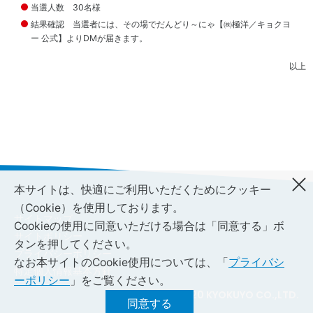
当選人数 30名様
（サ
豊
プラ
か
結果確認 当選者には、その場でだんどり～にゃ【㈱極洋／キョクヨ
イヤ
な
ー 公式】よりDMが届きます。
ーと
生
のか
活
以上
かわ
と
り）
食
文
社
化
会
へ
貢
の
献
貢
活
献
動
本サイトは、快適にご利用いただくためにクッキー
（Cookie）を使用しております。
サイトマップ
Cookieの使用に同意いただける場合は「同意する」ボ
サイトポリシー
タンを押してください。
コー
リ
プライバシーポリシー
なお本サイトのCookie使用については、「
プライバシ
ポレ
ス
特定個人情報基本方針
ー
ク
ーポリシー
」をご覧ください。
ト・
マ
© 2020 KYOKUYO CO.,LTD.
同意する
ガバ
ネ