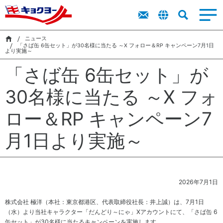
トップメッ
商品を探す
商品を探す
ト
新卒採用
IR
市販用食品
サステナビリティ
キョクヨーに
市販用食品
業務用食品
採用
IR
セージ
ッ
ラ
レシピ
レシピ
キャリア採
プ
イ
ニュース
ついて
キョクヨー
用
「さば缶 6缶セット」が30名様に当たる ～X フォロー＆RP キャンペーン7月1日
市販用商品
業務用商品
メ
ブ
検索
より実施～
のバリュー
業務用食品
カタログ
カタログ
ッ
障がい者採
ラ
サス
「さば缶 6缶セット」が
キョクヨー
セ
用
リ
シーマルシ
テナ
のデータ
ー
IR
ェ
ビリ
採用活動に
株
ジ
30名様に当たる ～X フォ
CM・動画
ティ
おける個人
式
中
（基
情報の取り
情
オンラインストア
ロー＆RP キャンペーン7
期
本方
扱いについ
報
経
針・
て
株
営
推進
月1日より実施～
サステナビリティ
主
計
体
還
画
制）
元
採用
財
に
務
関
2026年7月1日
ハ
す
ニュース
イ
る
環
気候
株式会社 極洋（本社：東京都港区、代表取締役社長：井上誠）は、7月1日
ラ
考
境
変
（水）より当社キャラクター「だんどり～にゃ」Xアカウントにて、「さば缶 6
イ
え
マ
動・
缶セット」が30名様に当たるキャンペーンを実施します。