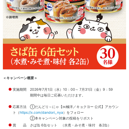
ー
ダ
ス
ス
安
ー
テ
心・
ー
安全
ク
な商
ホ
品の
ル
供給
ダ
株
ー
主・
エ
投資
ン
家
ゲ
ー
地
ジ
域
＜キャンペーン概要＞
メ
人
ン
実施期間
2026
年
7
月
1
日（水）
10
：
00
～
7
月
31
日（金）
9
：
59
権
ト
期間中は毎日ご応募いただけます。
方
従
針
応募方法 ①だんどり～にゃ【㈱極洋／キョクヨー 公式】アカウン
業
健
ト（
https://x.com/dandori_nya
）をフォロー
員
康
②本キャンペーン対象の投稿をリポスト
お取
で
賞 品 さば缶 6缶セット （水煮・みそ煮・味付 各2缶）
引先
心