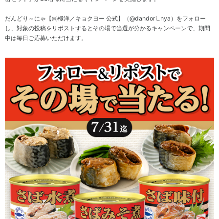
ト
方
ネ
地球
ジ
温暖
だんどり～にゃ【㈱極洋／キョクヨー 公式】（@dandori_nya）をフォロー
コー
電
メ
化対
し、対象の投稿をリポストするとその場で当選が分かるキャンペーンで、期間
ポレ
子
ン
策
中は毎日ご応募いただけます。
ー
公
ト
ト・
告
資
ガバ
生
源
IR
ナン
物
循
ポ
ス
多
環
リ
様
型
個
シ
性
社
人
ー
の
会
投
IR
保
の
資
お
全
実
家
問
現
の
い
皆
環
合
様
境
わ
へ
方
せ
針
IR
IR
カ
ニ
レ
ュ
ン