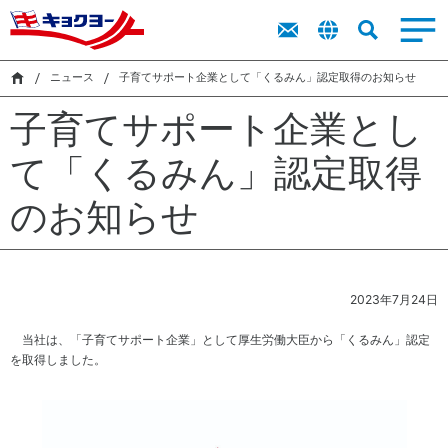
キョクヨーについて
トップメッ
商品を探す
商品を探す
ト
新卒採用
IR
サステナビリティ
キョクヨーに
市販用食品
業務用食品
採用
IR
セージ
ッ
ラ
レシピ
レシピ
キャリア採
市販用食品
プ
イ
ニュース
子育てサポート企業として「くるみん」認定取得のお知らせ
ついて
キョクヨー
用
市販用商品
業務用商品
メ
ブ
検索
のバリュー
子育てサポート企業とし
カタログ
カタログ
ッ
障がい者採
ラ
業務用食品
サス
キョクヨー
セ
用
リ
シーマルシ
テナ
て「くるみん」認定取得
のデータ
ー
ェ
ビリ
採用活動に
株
ジ
IR
CM・動画
ティ
おける個人
式
のお知らせ
中
（基
情報の取り
情
期
本方
扱いについ
報
オンラインストア
経
針・
て
株
営
推進
主
計
体
サステナビリティ
還
2023年7月24日
画
制）
元
財
に
当社は、「子育てサポート企業」として厚生労働大臣から「くるみん」認定
採用
務
関
を取得しました。
ハ
す
イ
る
環
気候
ニュース
ラ
考
境
変
イ
え
マ
動・