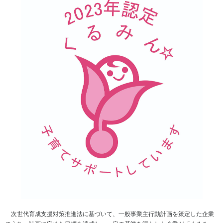
ト
方
ネ
地球
ジ
温暖
コー
電
メ
化対
ポレ
子
ン
策
ー
公
ト
ト・
告
資
ガバ
生
源
IR
ナン
物
循
ポ
ス
多
環
リ
様
型
個
シ
性
社
人
ー
の
会
投
IR
保
の
資
お
全
実
家
問
現
の
い
皆
環
合
様
境
わ
へ
方
せ
針
IR
IR
カ
ニ
レ
次世代育成支援対策推進法に基づいて、一般事業主行動計画を策定した企業
ュ
ン