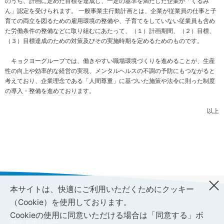
のうち、計画に定めた目標を達成し、一定の基準を満たした企業が「くるみ
ー
ダ
ん」認定を受けられます。 一般事業主行動計画とは、企業が従業員の仕事と子
ス
ス
安
ー
育ての両立を図るための雇用環境の整備や、子育てをしていない従業員も含め
テ
心・
た労働条件の整備などに取り組むにあたって、（１）計画期間、（２）目標、
ー
安全
（３）目標達成のための対策及びその実施時期を定めるためのものです。
ク
な商
ホ
品の
キョクヨーグループでは、働きやすい職場環境づくりを進めることが、生産
ル
供給
性の向上や効率的な経営の実現、メンタルヘルスの不調の予防にもつながると
ダ
株
考えており、企業理念である「人間尊重」に基づいた施策や法令に則った制度
ー
主・
の導入・整備を進めております。
エ
投資
ン
家
ゲ
以上
ー
地
ジ
域
メ
人
ン
権
ト
方
従
針
業
本サイトは、快適にご利用いただくためにクッキー
健
員
康
（Cookie）を使用しております。
サイトマップ
お取
で
Cookieの使用に同意いただける場合は「同意する」ボ
引先
心
サイトポリシー