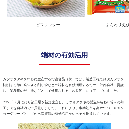
ー
ダ
ス
ス
安
ー
テ
心・
ー
安全
ク
な商
エビフリッター
ふんわりえ
ホ
品の
ル
供給
ダ
株
ー
主・
エ
端材の有効活用
投資
ン
家
ゲ
ー
地
ジ
域
カツオタタキを中心に生産する指宿食品（株）では、製造工程で冷凍カツオを
メ
人
切削する際に発生する削り粉などの端材を有効活用するため、外部会社に委託
ン
権
し、業務用のだし粉などとして使用される「ねり節」に加工していました。
ト
方
従
針
2025年
4
月にねり節工場を新規設立し、カツオタタキの製造からねり節への加
業
工までを自社内で一貫化しました。これにより、事業効率を高めつつ、キョク
健
員
ヨーグループとしての水産資源の有効活用をいっそう推進しています。
康
お取
で
引先
心