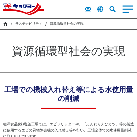
トップメッ
商品を探す
商品を探す
ト
新卒採用
IR
業務用食品
サステナビリティ
キョクヨーに
市販用食品
業務用食品
採用
IR
セージ
ッ
ラ
レシピ
レシピ
キャリア採
プ
イ
サステナビリティ
資源循環型社会の実現
ついて
キョクヨー
用
市販用商品
業務用商品
メ
ブ
検索
IR
のバリュー
カタログ
カタログ
ッ
障がい者採
ラ
サス
キョクヨー
セ
用
リ
シーマルシ
テナ
資源循環型社会の実現
のデータ
ー
オンラインストア
ェ
ビリ
採用活動に
株
ジ
CM・動画
ティ
おける個人
式
中
（基
情報の取り
情
サステナビリティ
期
本方
扱いについ
報
経
針・
て
株
営
推進
採用
主
工場での機械入れ替え等による水使用量
計
体
還
画
制）
の削減
元
ニュース
財
に
務
関
ハ
す
イ
る
環
気候
極洋食品(株)塩釜工場では、エビフリッターや、「ふんわりえびカツ」等の製造
ラ
考
境
変
に使用するエビの異物除去機の入れ替え等を行い、工場全体での水使用量削減
イ
え
マ
動・
に取り組んでいます。