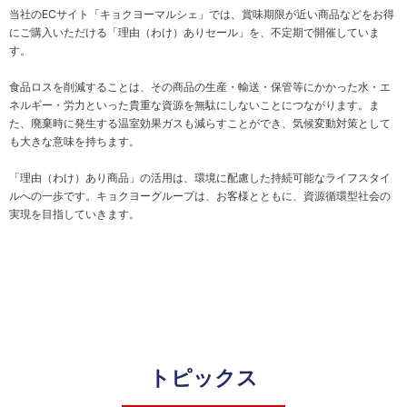
ナン
ジ
当社のECサイト「キョクヨーマルシェ」では、賞味期限が近い商品などをお得
ス
メ
にご購入いただける「理由（わけ）ありセール」を、不定期で開催していま
ン
す。
コ
ト
ン
食品ロスを削減することは、その商品の生産・輸送・保管等にかかった水・エ
プ
ネルギー・労力といった貴重な資源を無駄にしないことにつながります。ま
ラ
た、廃棄時に発生する温室効果ガスも減らすことができ、気候変動対策として
イ
も大きな意味を持ちます。
ア
ン
「理由（わけ）あり商品」の活用は、環境に配慮した持続可能なライフスタイ
ス
ルへの一歩です。キョクヨーグループは、お客様とともに、資源循環型社会の
実現を目指していきます。
サ
ス
テ
ナ
ビ
リ
テ
トピックス
ィ
資