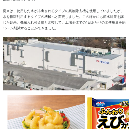
ト
方
ネ
地球
ジ
温暖
従来は、使用した水が排出されるタイプの異物除去機を使用していましたが、
コー
電
メ
化対
水を循環利用するタイプの機械へと変更しました。このほかにも節水対策を講
ポレ
子
ン
策
じた結果、機械入れ替え前と比較して、工場全体での1日あたりの水使用量を約
ー
公
ト
15トン削減することができました。
ト・
告
資
ガバ
生
源
IR
ナン
物
循
ポ
ス
多
環
リ
様
型
個
シ
性
社
人
ー
の
会
投
IR
保
の
資
お
全
実
家
問
現
の
い
皆
環
合
様
境
わ
へ
方
せ
針
IR
IR
カ
ニ
レ
ュ
ン