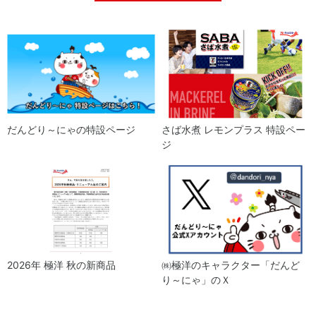
料
室
だんどり～にゃの特設ページ
さば水煮 レモンプラス 特設ペー
ジ
2026年 極洋 秋の新商品
㈱極洋のキャラクター「だんど
り～にゃ」のＸ