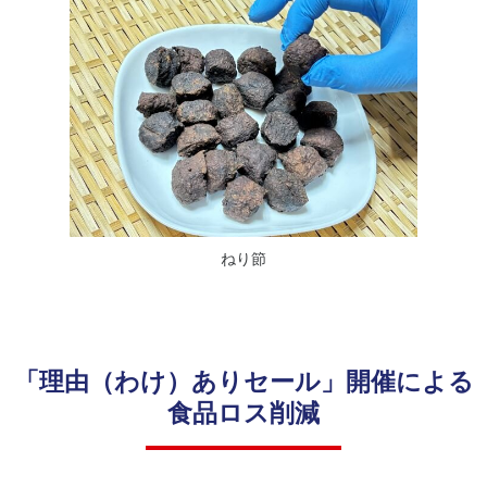
（サ
豊
プラ
か
イヤ
な
ーと
生
のか
活
かわ
と
り）
食
文
社
化
会
へ
貢
の
献
貢
ねり節
活
献
動
「理由（わけ）ありセール」開催による
コー
リ
食品ロス削減
ポレ
ス
ー
ク
ト・
マ
ガバ
ネ