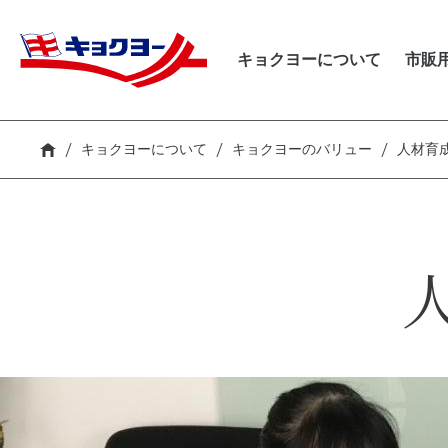
トップメッセージ
キョクヨーのバリュー
キョクヨーについて
市販
キョクヨーのデータ
ト
商
商
ト
新
サステナビリティ
キョクヨーに
市販用食品
業務用食品
採用
IR
CM・動画
キ
レ
レ
中
サ
キ
ついて
キョクヨーについて
キョクヨーのバリュー
人材育
キ
市
業
財
障
C
シ
コ
採
検索
環
IR
個
生
I
トップメッセージ
気
I
中期経営計画
財務ハイライト
ス
コーポレート・ガバナンス
従
個人投資家の皆様へ
お