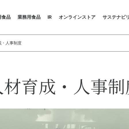
商品を探す
レシピ
用食品
業務用食品
IR
オンラインストア
サステナビ
市販用商品カタログ
ップメッセージ
品を探す
品を探す
ップメッセージ
卒採用
株
シーマルシェ
ョクヨーのバリュー
シピ
シピ
期経営計画
ステナビリティ（基本方針・推進体制）
ャリア採用
株
成・人事制度
ョクヨーのデータ
販用商品カタログ
務用商品カタログ
務ハイライト
がい者採用
電
M・動画
ーマルシェ
ーポレート・ガバナンス
用活動における個人情報の取り扱いについて
IR
境マネジメント
資
人投資家の皆様へ
IR
物多様性の保全
環
人材育成・人事制
Rカレンダー
IR
IRカレンダー
候変動・地球温暖化対策
Rライブラリ
IRライブラリ
株式情報
テークホルダーエンゲージメント
株
株主還元に関する考え方
業員
地
電子公告
取引先（サプライヤーとのかかわり）
人