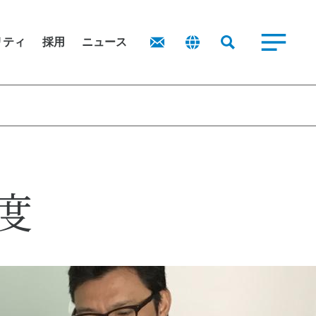
商品を探す
レシピ
リティ
採用
ニュース
業務用商品カタログ
式情報
主還元に関する考え方
子公告
ポリシー
源循環型社会の実現
お問い合わせ
境方針
度
ニュース
IRポリシー
IRお問い合わせ
IRニュース
主・投資家
域
権方針