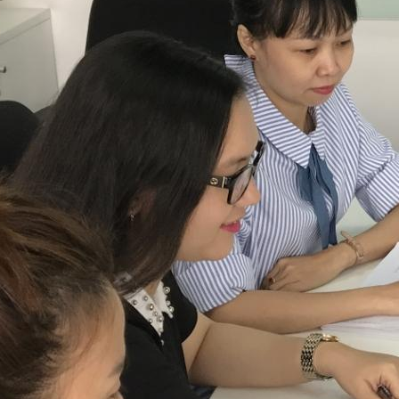
社
安
オンラインストア
コ
コ
サステナビリティ
サステナビリティ（基本方針・推進体制）
サ
サステナビリティ（基本方針・推進体制）
環境（Environment）
環境マネジメント
生物多様性の保全
社会（Social）