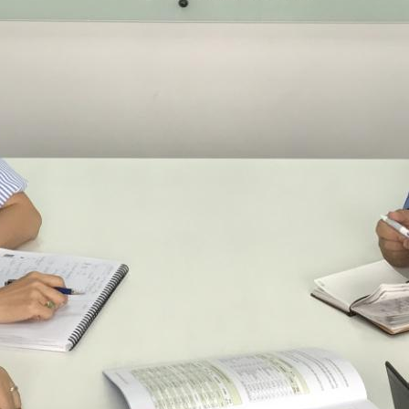
会貢献活動
健
心・安全な商品の供給
ーポレート・ガバナンス
リ
ンプライアンス
ステナビリティ資料室
気候変動・地球温暖化対策
資源循環型社会の実現