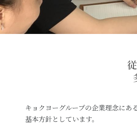
ステークホルダーエンゲージメント
従業員
お取引先（サプライヤーとのかかわり）
ガバナンス（Governance）
コーポレート・ガバナンス
従
ライブラリ
サステナビリティ資料室
キョクヨーグループの企業理念にあ
基本方針としています。
採用
新卒採用