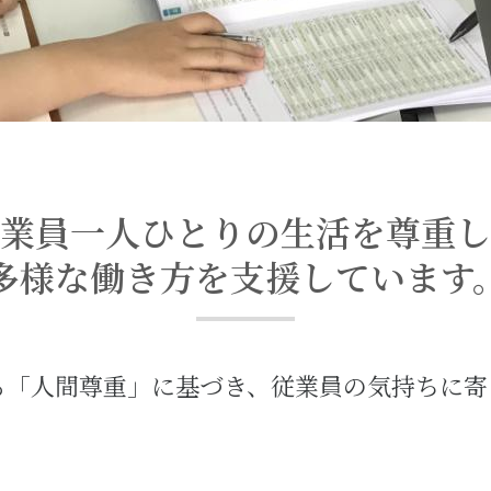
社会貢献活動
安心・安全な商品の供給
株主・投資家
コンプライアンス
業員一人ひとりの生活を尊重し
多様な働き方を支援しています
る「人間尊重」に基づき、従業員の気持ちに寄
ニュース