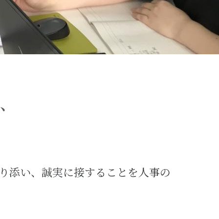
地域
人権方針
健康で心豊かな生活と食文化への貢献
リスクマネジメント
、
。
り添い、誠実に接することを人事の