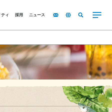
業務用食品
リティ
採用
ニュース
商品を探す
式情報
レシピ
主還元に関する考え方
子公告
業務用商品カタログ
ポリシー
源循環型社会の実現
お問い合わせ
境方針
ニュース
IRポリシー
主・投資家
IRお問い合わせ
域
権方針
IRニュース