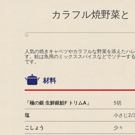
社
コーポレート・ガバナンス
カラフル焼野菜と「
安
個人投資家の皆様へ
コ
オンラインストア
コ
人気の焼きキャベツやカラフルな野菜を添えたハ
す。鮭は魚用のミックススパイスなどでソテーす
です。
サ
サステナビリティ
材料
サステナビリティ（基本方針・推進体制）
サステナビリティ（基本方針・推進体制）
「極の銀 生鮮銀鮭F トリムA」
5切
塩
小さじ2/
環境（Environment）
こしょう
少々
環境マネジメント