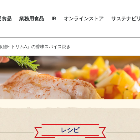
市販用食品
用食品
業務用食品
IR
オンラインストア
サステナビ
商品を探す
ップメッセージ
品を探す
品を探す
ップメッセージ
卒採用
株
レシピ
ョクヨーのバリュー
シピ
シピ
期経営計画
ステナビリティ（基本方針・推進体制）
ャリア採用
株
銀鮭F トリムA」の香味スパイス焼き
ョクヨーのデータ
販用商品カタログ
務用商品カタログ
務ハイライト
がい者採用
電
市販用商品カタログ
M・動画
ーマルシェ
ーポレート・ガバナンス
用活動における個人情報の取り扱いについて
IR
シーマルシェ
境マネジメント
資
人投資家の皆様へ
IR
物多様性の保全
環
Rカレンダー
IR
候変動・地球温暖化対策
Rライブラリ
IRカレンダー
テークホルダーエンゲージメント
株
IRライブラリ
業員
地
レシピ
取引先（サプライヤーとのかかわり）
人
株式情報