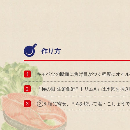
採用
新卒採用
キャリア採用
障がい者採用
作り方
採用活動における個人情報の取り扱いについ
て
キャベツの断面に焦げ目がつく程度にオイル
「極の銀 生鮮銀鮭F トリムA」は水気を
②を端に寄せ、＊Aを焼いて塩・こしょう