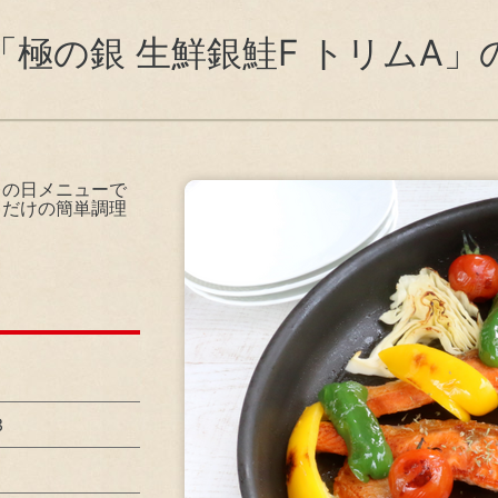
会貢献活動
健
株主還元に関する考え方
極の銀 生鮮銀鮭F トリムA
心・安全な商品の供給
電子公告
ーポレート・ガバナンス
リ
ンプライアンス
レの日メニューで
るだけの簡単調理
ステナビリティ資料室
3
気候変動・地球温暖化対策