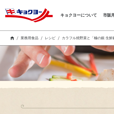
キョクヨーについて
キョクヨーについて
市販
トップメッセージ
ト
商
商
ト
新
サステナビリティ
キョクヨーに
市販用食品
業務用食品
採用
IR
キョクヨーのバリュー
キ
レ
レ
中
サ
キ
ついて
業務用食品
レシピ
カラフル焼野菜と「極の銀 生鮮
キ
市
業
財
障
キョクヨーのデータ
C
シ
コ
採
CM・動画
検索
環
個
生
I
気
I
IR
トップメッセージ
ス
中期経営計画
従
お
財務ハイライト