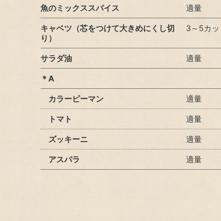
生物多様性の保全
魚のミックススパイス
適量
キャベツ（芯をつけて大きめにくし切
3～5カッ
社会（Social）
り）
ステークホルダーエンゲージメント
サラダ油
適量
従業員
＊A
お取引先（サプライヤーとのかかわり）
カラーピーマン
適量
ガバナンス（Governance）
トマト
適量
コーポレート・ガバナンス
ズッキーニ
適量
アスパラ
適量
オンラインストア
ライブラリ
サステナビリティ資料室