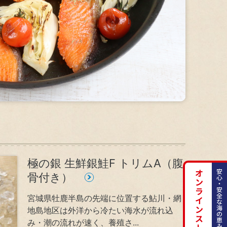
地域
人権方針
健康で心豊かな生活と食文化への貢献
リスクマネジメント
極の銀 生鮮銀鮭F トリムA（腹
骨付き）
宮城県牡鹿半島の先端に位置する鮎川・網
地島地区は外洋から冷たい海水が流れ込
み・潮の流れが速く、養殖さ...