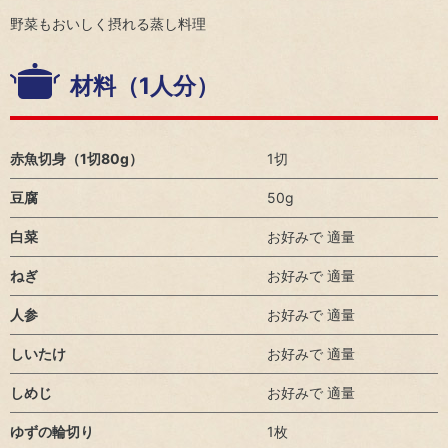
ト
方
ネ
地球
野菜もおいしく摂れる蒸し料理
ジ
温暖
コー
電
メ
化対
ポレ
子
ン
策
材料（1人分）
ー
公
ト
ト・
告
資
ガバ
生
源
IR
ナン
物
循
ポ
赤魚切身（1切80g）
1切
ス
多
環
リ
様
型
個
シ
豆腐
50g
性
社
人
ー
の
会
投
白菜
お好みで 適量
IR
保
の
資
お
全
実
家
ねぎ
お好みで 適量
問
現
の
い
皆
人参
お好みで 適量
環
合
様
境
わ
へ
しいたけ
お好みで 適量
方
せ
針
IR
IR
しめじ
お好みで 適量
カ
ニ
レ
ュ
ゆずの輪切り
1枚
ン