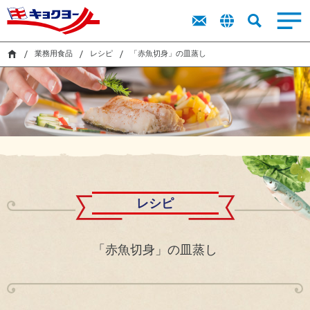
市販用食品
トップメッ
商品を探す
商品を探す
ト
新卒採用
IR
サステナビリティ
キョクヨーに
市販用食品
業務用食品
採用
IR
業務用食品
セージ
ッ
ラ
レシピ
レシピ
キャリア採
プ
イ
業務用食品
レシピ
「赤魚切身」の皿蒸し
ついて
キョクヨー
用
市販用商品
業務用商品
メ
ブ
検索
のバリュー
IR
カタログ
カタログ
ッ
障がい者採
ラ
サス
キョクヨー
セ
用
リ
シーマルシ
テナ
のデータ
ー
ェ
ビリ
採用活動に
株
オンラインストア
ジ
CM・動画
ティ
おける個人
式
中
（基
情報の取り
情
サステナビリティ
期
本方
扱いについ
報
経
針・
て
株
営
推進
主
採用
計
体
レシピ
還
画
制）
元
ニュース
財
に
「赤魚切身」の皿蒸し
務
関
ハ
す
イ
る
環
気候
ラ
考
境
変
イ
え
マ
動・