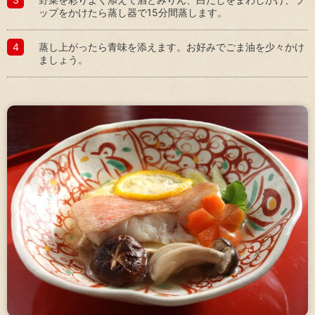
（サ
豊
ップをかけたら蒸し器で15分間蒸します。
プラ
か
イヤ
な
蒸し上がったら青味を添えます。お好みでごま油を少々かけ
ーと
生
ましょう。
のか
活
かわ
と
り）
食
文
社
化
会
へ
貢
の
献
貢
活
献
動
コー
リ
ポレ
ス
ー
ク
ト・
マ
ガバ
ネ