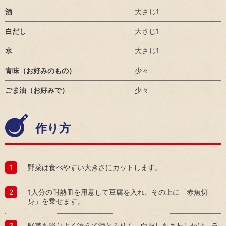
ー
ダ
酒
大さじ1
ス
ス
安
ー
テ
心・
白だし
大さじ1
ー
安全
ク
な商
水
大さじ1
ホ
品の
ル
供給
青味（お好みのもの）
少々
ダ
株
ー
主・
ごま油（お好みで）
少々
エ
投資
ン
家
ゲ
ー
地
作り方
ジ
域
メ
人
ン
権
ト
野菜は食べやすい大きさにカットします。
方
従
針
業
1人分の耐熱皿を用意して豆腐を入れ、その上に「赤魚切
健
員
身」を乗せます。
康
お取
で
引先
心
野菜を彩りよく添えて酒とみりん、白だしをまわしかけ、ラ