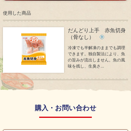
ナン
ジ
ス
メ
使用した商品
ン
コ
ト
ン
だんどり上手 赤魚切身
プ
ラ
（骨なし）
イ
ア
冷凍でも半解凍のままでも調理
ン
できます。独自製法により、魚
ス
の旨みが流出しません。魚の風
味を残し、生臭さ...
サ
ス
テ
ナ
ビ
購入・お問い合わせ
リ
テ
ィ
資